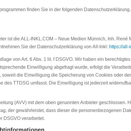
seprogrammen finden Sie in der folgenden Datenschutzerklärung.
bieter ist die ALL-INKL.COM – Neue Medien Münnich, Inh. René
 entnehmen Sie der Datenschutzerklärung von All-Inkl:
https://al
dlage von Art. 6 Abs. 1 lit. f DSGVO. Wir haben ein berechtigte
tsprechende Einwilligung abgefragt wurde, erfolgt die Verarbeit
 soweit die Einwilligung die Speicherung von Cookies oder den
ne des TTDSG umfasst. Die Einwilligung ist jederzeit widerrufba
beitung (AVV) mit dem oben genannten Anbieter geschlossen. Hi
rag, der gewährleistet, dass dieser die personenbezogenen Da
er DSGVO verarbeitet.
ht­informationen