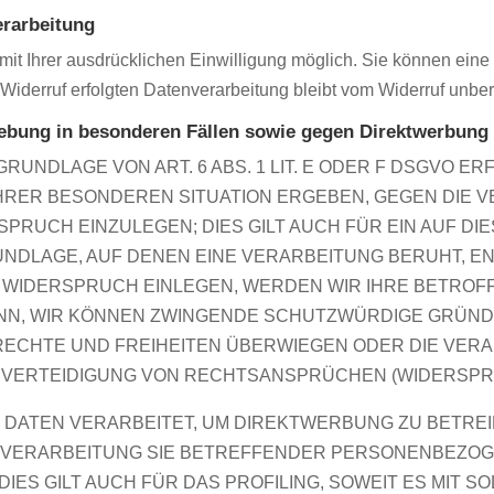
erarbeitung
t Ihrer ausdrücklichen Einwilligung möglich. Sie können eine be
Widerruf erfolgten Datenverarbeitung bleibt vom Widerruf unber
ebung in besonderen Fällen sowie gegen Direktwerbung
UNDLAGE VON ART. 6 ABS. 1 LIT. E ODER F DSGVO ERF
 IHRER BESONDEREN SITUATION ERGEBEN, GEGEN DIE 
RUCH EINZULEGEN; DIES GILT AUCH FÜR EIN AUF D
RUNDLAGE, AUF DENEN EINE VERARBEITUNG BERUHT, E
 WIDERSPRUCH EINLEGEN, WERDEN WIR IHRE BETRO
DENN, WIR KÖNNEN ZWINGENDE SCHUTZWÜRDIGE GRÜND
 RECHTE UND FREIHEITEN ÜBERWIEGEN ODER DIE VER
ERTEIDIGUNG VON RECHTSANSPRÜCHEN (WIDERSPRUCH
ATEN VERARBEITET, UM DIREKTWERBUNG ZU BETREIBE
E VERARBEITUNG SIE BETREFFENDER PERSONENBEZO
IES GILT AUCH FÜR DAS PROFILING, SOWEIT ES MIT 