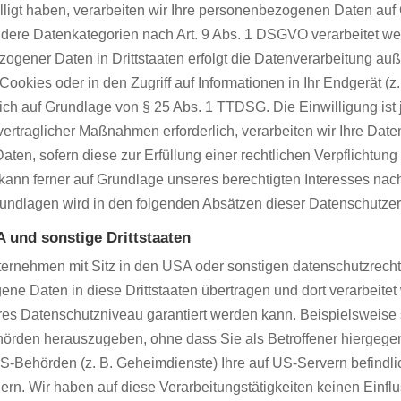
lligt haben, verarbeiten wir Ihre personenbezogenen Daten auf 
ondere Datenkategorien nach Art. 9 Abs. 1 DSGVO verarbeitet we
ogener Daten in Drittstaaten erfolgt die Datenverarbeitung auße
kies oder in den Zugriff auf Informationen in Ihr Endgerät (z. 
ich auf Grundlage von § 25 Abs. 1 TTDSG. Die Einwilligung ist j
ertraglicher Maßnahmen erforderlich, verarbeiten wir Ihre Daten 
en, sofern diese zur Erfüllung einer rechtlichen Verpflichtung 
ann ferner auf Grundlage unseres berechtigten Interesses nach 
rundlagen wird in den folgenden Absätzen dieser Datenschutzerk
 und sonstige Drittstaaten
rnehmen mit Sitz in den USA oder sonstigen datenschutzrechtli
ene Daten in diese Drittstaaten übertragen und dort verarbeitet
res Datenschutzniveau garantiert werden kann. Beispielsweise
rden herauszugeben, ohne dass Sie als Betroffener hiergegen
US-Behörden (z. B. Geheimdienste) Ihre auf US-Servern befin
ern. Wir haben auf diese Verarbeitungstätigkeiten keinen Einflu